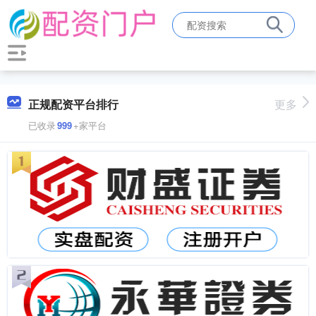
正规配资平台排行
更多
已收录
999
+家平台