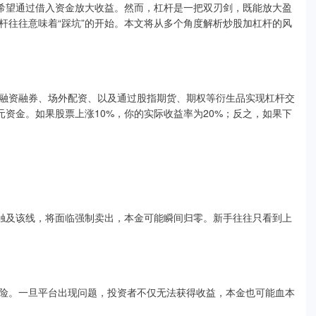
，希望通过借入资金放大收益。然而，杠杆是一把双刃剑，既能放大盈
杆往往意味着“踩坑”的开始。本文将从多个角度解析炒股加杠杆的风
融资融券、场外配资、以及通过股指期货、期权等衍生品实现杠杆交
万元资金。如果股票上涨10%，你的实际收益率为20%；反之，如果下
损触及该线，将面临强制卖出，本金可能瞬间归零。新手往往只看到上
险。一旦平台出现问题，投资者不仅无法获得收益，本金也可能血本