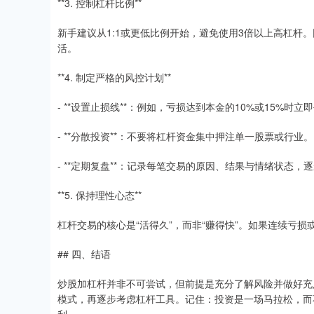
**3. 控制杠杆比例**
新手建议从1:1或更低比例开始，避免使用3倍以上高杠杆
活。
**4. 制定严格的风控计划**
- **设置止损线**：例如，亏损达到本金的10%或15%时立
- **分散投资**：不要将杠杆资金集中押注单一股票或行业。
- **定期复盘**：记录每笔交易的原因、结果与情绪状态，
**5. 保持理性心态**
杠杆交易的核心是“活得久”，而非“赚得快”。如果连续亏
## 四、结语
炒股加杠杆并非不可尝试，但前提是充分了解风险并做好充
模式，再逐步考虑杠杆工具。记住：投资是一场马拉松，而