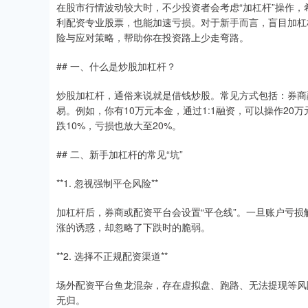
在股市行情波动较大时，不少投资者会考虑“加杠杆”操作
利配资专业股票，也能加速亏损。对于新手而言，盲目加杠
险与应对策略，帮助你在投资路上少走弯路。
## 一、什么是炒股加杠杆？
炒股加杠杆，通俗来说就是借钱炒股。常见方式包括：券商
易。例如，你有10万元本金，通过1:1融资，可以操作20
跌10%，亏损也放大至20%。
## 二、新手加杠杆的常见“坑”
**1. 忽视强制平仓风险**
加杠杆后，券商或配资平台会设置“平仓线”。一旦账户亏
涨的诱惑，却忽略了下跌时的脆弱。
**2. 选择不正规配资渠道**
场外配资平台鱼龙混杂，存在虚拟盘、跑路、无法提现等风
无归。