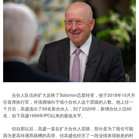
合伙人队伍的扩大反映了Solomon态度转变，他于2018年10月升
任首席执行官，并强调倾向于缩小合伙人这个层级的人数。他上任一
个月后，高盛选出了69名新合伙人，到了2020年，新增合伙人仅60
名，创下高盛1999年IPO以来的最低水平。
但自那以后，高盛一直在扩大合伙人层级，部分是为了留住可能
因为更高待遇而跳槽的高管。但高盛也经历了一段业绩表现较差的时