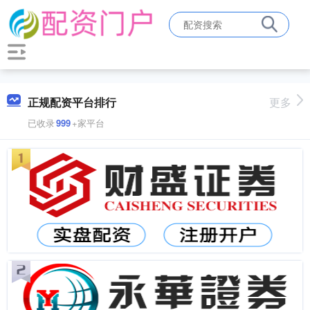
正规配资平台排行
更多
已收录
999
+家平台