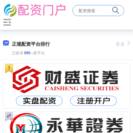
正规配资平台排行
更多
已收录
999
+家平台