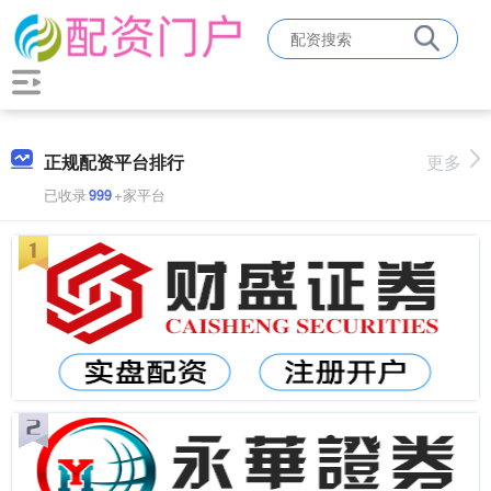
正规配资平台排行
更多
已收录
999
+家平台